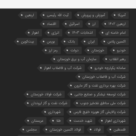
آمریکا
آموزش و پرورش
آیت الله رئیسی
اربعین
اربعین 1402
ارز
اسرائیل
اقتصاد
امام خامنه ای
انتخابات 1403
انرژی
اهواز
اکسین پلاس
ایران
بانک
بورس
بیت‌کوین
خودرو
خوزستان
دولت
رمز ارز
رهبر انقلاب
سازمان آب و برق خوزستان
سامانه یکپارچه خودرو
شرکت آب و فاضلاب اهواز
شرکت آب و فاضلاب خوزستان
شرکت بهره برداری نفت و گاز مارون
شرکت توسعه نیشکر و صنایع جانبی
شرکت فولاد خوزستان
شرکت ملی مناطق نفتخیز جنوب
شرکت نفت و گاز اروندان
شرکت پالایش گاز هویزه خلیج‌ فارس
شهرداری
شهرداری اهواز
شهید خدمت
طلا
عربستان
فلسطین
فولاد
فولاد اکسین خوزستان
مجلس