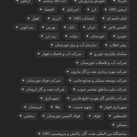
آمریکا
آموزش و پرورش
آیت الله رئیسی
اربعین
اربعین 1402
ارز
اسرائیل
اقتصاد
امام خامنه ای
انتخابات 1403
انرژی
اهواز
اکسین پلاس
ایران
بانک
بورس
بیت‌کوین
خودرو
خوزستان
دولت
رمز ارز
رهبر انقلاب
سازمان آب و برق خوزستان
سامانه یکپارچه خودرو
شرکت آب و فاضلاب اهواز
شرکت آب و فاضلاب خوزستان
شرکت بهره برداری نفت و گاز مارون
شرکت توسعه نیشکر و صنایع جانبی
شرکت فولاد خوزستان
شرکت ملی مناطق نفتخیز جنوب
شرکت نفت و گاز اروندان
شرکت پالایش گاز هویزه خلیج‌ فارس
شهرداری
شهرداری اهواز
شهید خدمت
طلا
عربستان
فلسطین
فولاد
فولاد اکسین خوزستان
مجلس
مسکن
نمایشگاه بین المللی نفت، گاز، پالایش و پتروشیمی 1403