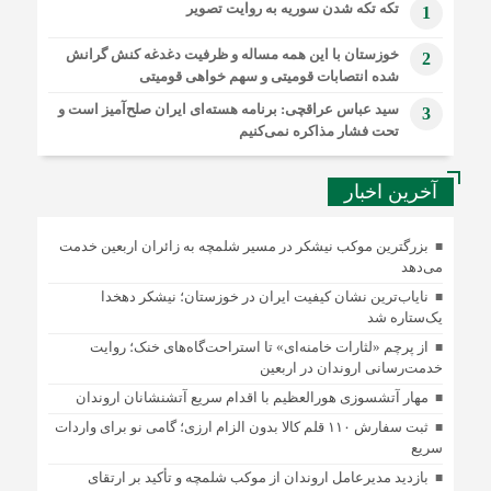
تکه تکه شدن سوریه به روایت تصویر
1
خوزستان با این همه مساله و ظرفیت دغدغه کنش گرانش
2
شده انتصابات قومیتی و سهم خواهی قومیتی
سید عباس عراقچی: برنامه هسته‌ای ایران صلح‌آمیز است و
3
تحت فشار مذاکره نمی‌کنیم
آخرین اخبار
بزرگترین موکب نیشکر در مسیر شلمچه به زائران اربعین خدمت
می‌دهد
نایاب‌ترین نشان کیفیت ایران در خوزستان؛ نیشکر دهخدا
یک‌ستاره شد
از پرچم «لثارات خامنه‌ای» تا استراحت‌گاه‌های خنک؛ روایت
خدمت‌رسانی اروندان در اربعین
مهار آتشسوزی هورالعظیم با اقدام سریع آتشنشانان اروندان
ثبت سفارش ۱۱۰ قلم کالا بدون الزام ارزی؛ گامی نو برای واردات
سریع
بازدید مدیرعامل اروندان از موکب شلمچه و تأکید بر ارتقای