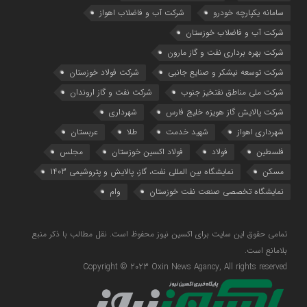
سامانه یکپارچه خودرو
شرکت آب و فاضلاب اهواز
شرکت آب و فاضلاب خوزستان
شرکت بهره برداری نفت و گاز مارون
شرکت توسعه نیشکر و صنایع جانبی
شرکت فولاد خوزستان
شرکت ملی مناطق نفتخیز جنوب
شرکت نفت و گاز اروندان
شرکت پالایش گاز هویزه خلیج‌ فارس
شهرداری
شهرداری اهواز
شهید خدمت
طلا
عربستان
فلسطین
فولاد
فولاد اکسین خوزستان
مجلس
مسکن
نمایشگاه بین المللی نفت، گاز، پالایش و پتروشیمی 1403
نمایشگاه تخصصی صنعت نفت خوزستان
وام
تمامی حقوق این سایت برای اکسین نیوز محفوظ است. نقل مطالب با ذکر منبع
بلامانع است.
Copyright © 2023 Oxin News Agancy, All rights reserved