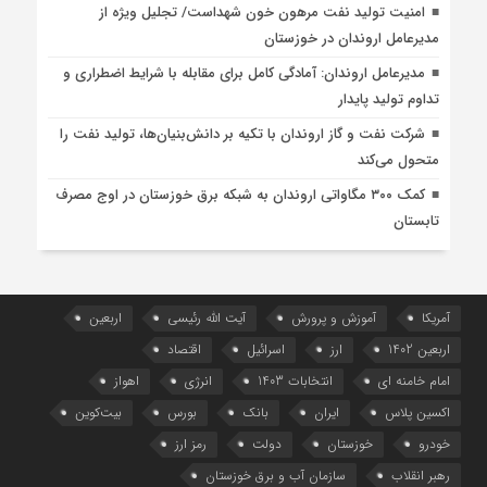
امنیت تولید نفت مرهون خون شهداست/ تجلیل ویژه از
مدیرعامل اروندان در خوزستان
مدیرعامل اروندان: آمادگی کامل برای مقابله با شرایط اضطراری و
تداوم تولید پایدار
شرکت نفت و گاز اروندان با تکیه بر دانش‌بنیان‌ها، تولید نفت را
متحول می‌کند
کمک ۳۰۰ مگاواتی اروندان به شبکه برق خوزستان در اوج مصرف
تابستان
آمریکا
آموزش و پرورش
آیت الله رئیسی
اربعین
اربعین 1402
ارز
اسرائیل
اقتصاد
امام خامنه ای
انتخابات 1403
انرژی
اهواز
اکسین پلاس
ایران
بانک
بورس
بیت‌کوین
خودرو
خوزستان
دولت
رمز ارز
رهبر انقلاب
سازمان آب و برق خوزستان