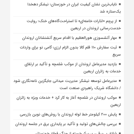
نایاب‌ترین نشان کیفیت ایران در خوزستان؛ نیشکر دهخدا
یک‌ستاره شد
از پرچم «لثارات خامنه‌ای» تا استراحت‌گاه‌های خنک؛ روایت
خدمت‌رسانی اروندان در اربعین
مهار آتشسوزی هورالعظیم با اقدام سریع آتشنشانان اروندان
ثبت سفارش ۱۱۰ قلم کالا بدون الزام ارزی؛ گامی نو برای واردات
سریع
بازدید مدیرعامل اروندان از موکب شلمچه و تأکید بر ارتقای
خدمات به زائران اربعین
مدیرعامل توسعه نیشکر: مدیریت میدانی جایگزین نامه‌نگاری شود
/ دانشگاه شریک راهبردی صنعت است
موکب اروندان در شلمچه آغاز به کار کرد + خدمات ویژه به زائران
اربعین
پایش ۲۰۰ کیلومتر خط لوله اروندان با روش‌های نوین بازرسی
بررسی چالش‌های تولید و تأکید بر پایداری برق در جلسه اروندان
شلاق‌ بی‌برقی، بر پیکر خسته‌ از جنگ فولاد خوزستان