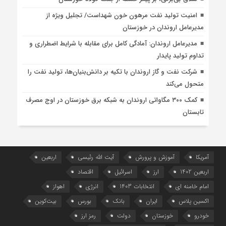
امنیت تولید نفت مرهون خون شهداست/ تجلیل ویژه از
مدیرعامل اروندان در خوزستان
مدیرعامل اروندان: آمادگی کامل برای مقابله با شرایط اضطراری و
تداوم تولید پایدار
شرکت نفت و گاز اروندان با تکیه بر دانش‌بنیان‌ها، تولید نفت را
متحول می‌کند
کمک ۳۰۰ مگاواتی اروندان به شبکه برق خوزستان در اوج مصرف
تابستان
آمریکا
آموزش و پرورش
آیت الله رئیسی
اربعین
اربعین 1402
ارز
اسرائیل
اقتصاد
امام خامنه ای
انتخابات 1403
انرژی
اهواز
اکسین پلاس
ایران
بانک
بورس
بیت‌کوین
خودرو
خوزستان
دولت
رمز ارز