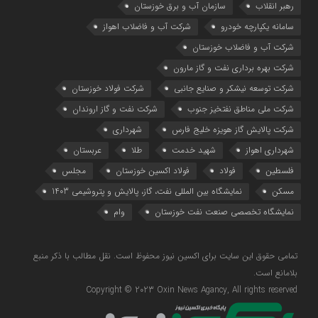
رهبر انقلاب
سازمان آب و برق خوزستان
سامانه یکپارچه خودرو
شرکت آب و فاضلاب اهواز
شرکت آب و فاضلاب خوزستان
شرکت بهره برداری نفت و گاز مارون
شرکت توسعه نیشکر و صنایع جانبی
شرکت فولاد خوزستان
شرکت ملی مناطق نفتخیز جنوب
شرکت نفت و گاز اروندان
شرکت پالایش گاز هویزه خلیج‌ فارس
شهرداری
شهرداری اهواز
شهید خدمت
طلا
عربستان
فلسطین
فولاد
فولاد اکسین خوزستان
مجلس
مسکن
نمایشگاه بین المللی نفت، گاز، پالایش و پتروشیمی 1403
نمایشگاه تخصصی صنعت نفت خوزستان
وام
تمامی حقوق این سایت برای اکسین نیوز محفوظ است. نقل مطالب با ذکر منبع
بلامانع است.
Copyright © 2023 Oxin News Agancy, All rights reserved