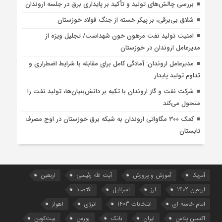
بررسی چالش‌های تولید و تأکید بر پایداری برق در جلسه اروندان
شلاق‌ بی‌برقی، بر پیکر خسته‌ از جنگ فولاد خوزستان
امنیت تولید نفت مرهون خون شهداست/ تجلیل ویژه از
مدیرعامل اروندان در خوزستان
مدیرعامل اروندان: آمادگی کامل برای مقابله با شرایط اضطراری و
تداوم تولید پایدار
شرکت نفت و گاز اروندان با تکیه بر دانش‌بنیان‌ها، تولید نفت را
متحول می‌کند
کمک ۳۰۰ مگاواتی اروندان به شبکه برق خوزستان در اوج مصرف
تابستان
آمریکا
آموزش و پرورش
آیت الله رئیسی
اربعین
اربعین 1402
ارز
اسرائیل
اقتصاد
امام خامنه ای
انتخابات 1403
انرژی
اهواز
اکسین پلاس
ایران
بانک
بورس
بیت‌کوین