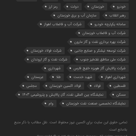
خودرو
خوزستان
دولت
رمز ارز
رهبر انقلاب
سازمان آب و برق خوزستان
سامانه یکپارچه خودرو
شرکت آب و فاضلاب اهواز
شرکت آب و فاضلاب خوزستان
شرکت بهره برداری نفت و گاز مارون
شرکت توسعه نیشکر و صنایع جانبی
شرکت فولاد خوزستان
شرکت ملی مناطق نفتخیز جنوب
شرکت نفت و گاز اروندان
شرکت پالایش گاز هویزه خلیج‌ فارس
شهرداری
شهرداری اهواز
شهید خدمت
طلا
عربستان
فلسطین
فولاد
فولاد اکسین خوزستان
مجلس
مسکن
نمایشگاه بین المللی نفت، گاز، پالایش و پتروشیمی 1403
نمایشگاه تخصصی صنعت نفت خوزستان
وام
تمامی حقوق این سایت برای اکسین نیوز محفوظ است. نقل مطالب با ذکر منبع
بلامانع است.