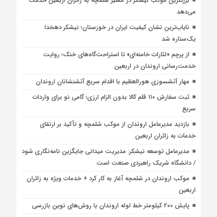
بزرگترین موکب نیشکر در مسیر شلمچه به زائران اربعین خدمت
می‌دهد
نایاب‌ترین نشان کیفیت ایران در خوزستان؛ نیشکر دهخدا
یک‌ستاره شد
از پرچم «لثارات خامنه‌ای» تا استراحت‌گاه‌های خنک؛ روایت
خدمت‌رسانی اروندان در اربعین
مهار آتشسوزی هورالعظیم با اقدام سریع آتشنشانان اروندان
ثبت سفارش ۱۱۰ قلم کالا بدون الزام ارزی؛ گامی نو برای واردات
سریع
بازدید مدیرعامل اروندان از موکب شلمچه و تأکید بر ارتقای
خدمات به زائران اربعین
مدیرعامل توسعه نیشکر: مدیریت میدانی جایگزین نامه‌نگاری شود
/ دانشگاه شریک راهبردی صنعت است
موکب اروندان در شلمچه آغاز به کار کرد + خدمات ویژه به زائران
اربعین
پایش ۲۰۰ کیلومتر خط لوله اروندان با روش‌های نوین بازرسی