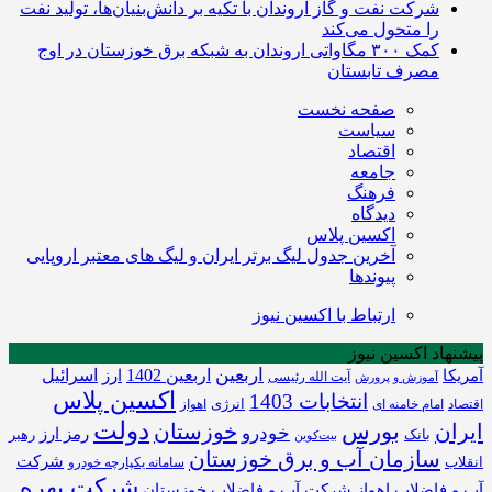
شرکت نفت و گاز اروندان با تکیه بر دانش‌بنیان‌ها، تولید نفت
را متحول می‌کند
کمک ۳۰۰ مگاواتی اروندان به شبکه برق خوزستان در اوج
مصرف تابستان
صفحه نخست
سیاست
اقتصاد
جامعه
فرهنگ
دیدگاه
اکسین پلاس
آخرین جدول لیگ برتر ایران و لیگ های معتبر اروپایی
پیوندها
ارتباط با اکسین نیوز
پیشنهاد اکسین نیوز
اربعین
اربعین 1402
اسرائیل
آمریکا
ارز
آیت الله رئیسی
آموزش و پرورش
اکسین پلاس
انتخابات 1403
انرژی
امام خامنه ای
اقتصاد
اهواز
دولت
بورس
ایران
خوزستان
خودرو
رمز ارز
بانک
رهبر
بیت‌کوین
سازمان آب و برق خوزستان
شرکت
انقلاب
سامانه یکپارچه خودرو
شرکت بهره
آب و فاضلاب اهواز
شرکت آب و فاضلاب خوزستان