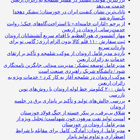
خدمت می‌دهد
نایاب‌ترین نشان کیفیت ایران در خوزستان؛ نیشکر دهخدا
یک‌ستاره شد
از پرچم «لثارات خامنه‌ای» تا استراحت‌گاه‌های خنک؛ روایت
خدمت‌رسانی اروندان در اربعین
مهار آتشسوزی هورالعظیم با اقدام سریع آتشنشانان اروندان
ثبت سفارش ۱۱۰ قلم کالا بدون الزام ارزی؛ گامی نو برای
واردات سریع
بازدید مدیرعامل اروندان از موکب شلمچه و تأکید بر ارتقای
خدمات به زائران اربعین
مدیرعامل توسعه نیشکر: مدیریت میدانی جایگزین نامه‌نگاری
شود / دانشگاه شریک راهبردی صنعت است
موکب اروندان در شلمچه آغاز به کار کرد + خدمات ویژه به
زائران اربعین
پایش ۲۰۰ کیلومتر خط لوله اروندان با روش‌های نوین
بازرسی
بررسی چالش‌های تولید و تأکید بر پایداری برق در جلسه
اروندان
شلاق‌ بی‌برقی، بر پیکر خسته‌ از جنگ فولاد خوزستان
امنیت تولید نفت مرهون خون شهداست/ تجلیل ویژه از
مدیرعامل اروندان در خوزستان
مدیرعامل اروندان: آمادگی کامل برای مقابله با شرایط
اضطراری و تداوم تولید پایدار