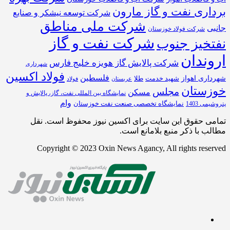
برداری نفت و گاز مارون
شرکت توسعه نیشکر و صنایع
شرکت ملی مناطق
جانبی
شرکت فولاد خوزستان
شرکت نفت و گاز
نفتخیز جنوب
اروندان
شرکت پالایش گاز هویزه خلیج‌ فارس
شهرداری
فولاد اکسین
فلسطین
شهرداری اهواز
طلا
شهید خدمت
عربستان
فولاد
خوزستان
مجلس
مسکن
نمایشگاه بین المللی نفت، گاز، پالایش و
وام
نمایشگاه تخصصی صنعت نفت خوزستان
پتروشیمی 1403
تمامی حقوق این سایت برای اکسین نیوز محفوظ است. نقل
مطالب با ذکر منبع بلامانع است.
Copyright © 2023 Oxin News Agancy, All rights reserved