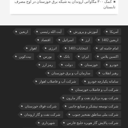
کمک ۳۰۰ مگاواتی اروندان به شبکه برق خوزستان در اوج مصرف
تابستان
آمریکا
آموزش و پرورش
آیت الله رئیسی
اربعین
اربعین 1402
ارز
اسرائیل
اقتصاد
امام خامنه ای
انتخابات 1403
انرژی
اهواز
اکسین پلاس
ایران
بانک
بورس
بیت‌کوین
خودرو
خوزستان
دولت
رمز ارز
رهبر انقلاب
سازمان آب و برق خوزستان
سامانه یکپارچه خودرو
شرکت آب و فاضلاب اهواز
شرکت آب و فاضلاب خوزستان
شرکت بهره برداری نفت و گاز مارون
شرکت توسعه نیشکر و صنایع جانبی
شرکت فولاد خوزستان
شرکت ملی مناطق نفتخیز جنوب
شرکت نفت و گاز اروندان
شرکت پالایش گاز هویزه خلیج‌ فارس
شهرداری