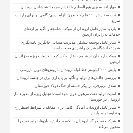
مهار آتشسوزی هورالعظیم با اقدام سریع آتشنشانان اروندان
ثبت سفارش ۱۱۰ قلم کالا بدون الزام ارزی؛ گامی نو برای واردات
سریع
بازدید مدیرعامل اروندان از موکب شلمچه و تأکید بر ارتقای
خدمات به زائران اربعین
مدیرعامل توسعه نیشکر: مدیریت میدانی جایگزین نامه‌نگاری
شود / دانشگاه شریک راهبردی صنعت است
موکب اروندان در شلمچه آغاز به کار کرد + خدمات ویژه به زائران
اربعین
پایش ۲۰۰ کیلومتر خط لوله اروندان با روش‌های نوین بازرسی
بررسی چالش‌های تولید و تأکید بر پایداری برق در جلسه اروندان
شلاق‌ بی‌برقی، بر پیکر خسته‌ از جنگ فولاد خوزستان
امنیت تولید نفت مرهون خون شهداست/ تجلیل ویژه از مدیرعامل
اروندان در خوزستان
مدیرعامل اروندان: آمادگی کامل برای مقابله با شرایط اضطراری
و تداوم تولید پایدار
شرکت نفت و گاز اروندان با تکیه بر دانش‌بنیان‌ها، تولید نفت را
متحول می‌کند