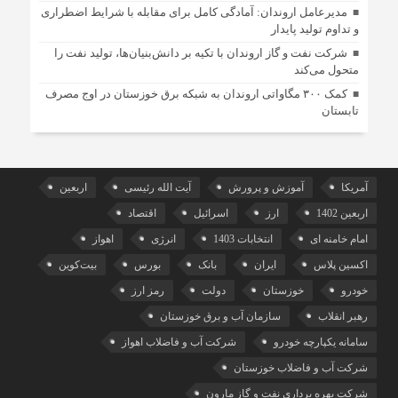
مدیرعامل اروندان: آمادگی کامل برای مقابله با شرایط اضطراری
و تداوم تولید پایدار
شرکت نفت و گاز اروندان با تکیه بر دانش‌بنیان‌ها، تولید نفت را
متحول می‌کند
کمک ۳۰۰ مگاواتی اروندان به شبکه برق خوزستان در اوج مصرف
تابستان
آمریکا
آموزش و پرورش
آیت الله رئیسی
اربعین
اربعین 1402
ارز
اسرائیل
اقتصاد
امام خامنه ای
انتخابات 1403
انرژی
اهواز
اکسین پلاس
ایران
بانک
بورس
بیت‌کوین
خودرو
خوزستان
دولت
رمز ارز
رهبر انقلاب
سازمان آب و برق خوزستان
سامانه یکپارچه خودرو
شرکت آب و فاضلاب اهواز
شرکت آب و فاضلاب خوزستان
شرکت بهره برداری نفت و گاز مارون