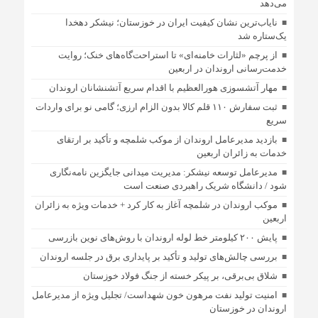
می‌دهد
نایاب‌ترین نشان کیفیت ایران در خوزستان؛ نیشکر دهخدا
یک‌ستاره شد
از پرچم «لثارات خامنه‌ای» تا استراحت‌گاه‌های خنک؛ روایت
خدمت‌رسانی اروندان در اربعین
مهار آتشسوزی هورالعظیم با اقدام سریع آتشنشانان اروندان
ثبت سفارش ۱۱۰ قلم کالا بدون الزام ارزی؛ گامی نو برای واردات
سریع
بازدید مدیرعامل اروندان از موکب شلمچه و تأکید بر ارتقای
خدمات به زائران اربعین
مدیرعامل توسعه نیشکر: مدیریت میدانی جایگزین نامه‌نگاری
شود / دانشگاه شریک راهبردی صنعت است
موکب اروندان در شلمچه آغاز به کار کرد + خدمات ویژه به زائران
اربعین
پایش ۲۰۰ کیلومتر خط لوله اروندان با روش‌های نوین بازرسی
بررسی چالش‌های تولید و تأکید بر پایداری برق در جلسه اروندان
شلاق‌ بی‌برقی، بر پیکر خسته‌ از جنگ فولاد خوزستان
امنیت تولید نفت مرهون خون شهداست/ تجلیل ویژه از مدیرعامل
اروندان در خوزستان