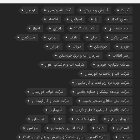
آمریکا
آموزش و پرورش
آیت الله رئیسی
اربعین
اربعین 1402
ارز
اسرائیل
اقتصاد
امام خامنه ای
انتخابات 1403
انرژی
اهواز
اکسین پلاس
ایران
بانک
بورس
بیت‌کوین
خودرو
خوزستان
دولت
رمز ارز
رهبر انقلاب
سازمان آب و برق خوزستان
سامانه یکپارچه خودرو
شرکت آب و فاضلاب اهواز
شرکت آب و فاضلاب خوزستان
شرکت بهره برداری نفت و گاز مارون
شرکت توسعه نیشکر و صنایع جانبی
شرکت فولاد خوزستان
شرکت ملی مناطق نفتخیز جنوب
شرکت نفت و گاز اروندان
شرکت پالایش گاز هویزه خلیج‌ فارس
شهرداری
شهرداری اهواز
شهید خدمت
طلا
عربستان
فلسطین
فولاد
فولاد اکسین خوزستان
مجلس
مسکن
نمایشگاه بین المللی نفت، گاز، پالایش و پتروشیمی 1403