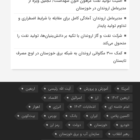
امنیت تولید نفت مرهون خون شهداست/ تجلیل ویژه از
مدیرعامل اروندان در خوزستان
مدیرعامل اروندان: آمادگی کامل برای مقابله با شرایط اضطراری و
تداوم تولید پایدار
شرکت نفت و گاز اروندان با تکیه بر دانش‌بنیان‌ها، تولید نفت را
متحول می‌کند
کمک ۳۰۰ مگاواتی اروندان به شبکه برق خوزستان در اوج مصرف
تابستان
آمریکا
آموزش و پرورش
آیت الله رئیسی
اربعین
اربعین 1402
ارز
اسرائیل
اقتصاد
امام خامنه ای
انتخابات 1403
انرژی
اهواز
اکسین پلاس
ایران
بانک
بورس
بیت‌کوین
خودرو
خوزستان
دولت
رمز ارز
رهبر انقلاب
سازمان آب و برق خوزستان