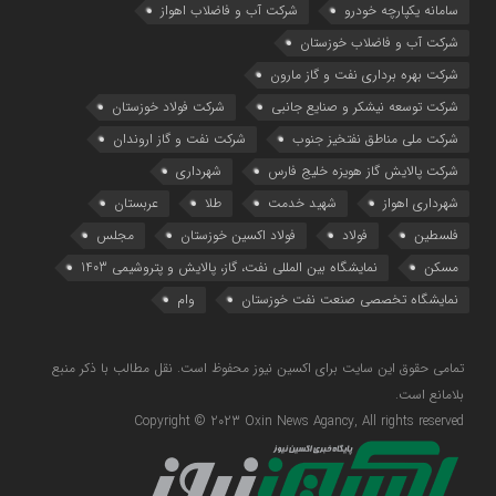
سامانه یکپارچه خودرو
شرکت آب و فاضلاب اهواز
شرکت آب و فاضلاب خوزستان
شرکت بهره برداری نفت و گاز مارون
شرکت توسعه نیشکر و صنایع جانبی
شرکت فولاد خوزستان
شرکت ملی مناطق نفتخیز جنوب
شرکت نفت و گاز اروندان
شرکت پالایش گاز هویزه خلیج‌ فارس
شهرداری
شهرداری اهواز
شهید خدمت
طلا
عربستان
فلسطین
فولاد
فولاد اکسین خوزستان
مجلس
مسکن
نمایشگاه بین المللی نفت، گاز، پالایش و پتروشیمی 1403
نمایشگاه تخصصی صنعت نفت خوزستان
وام
تمامی حقوق این سایت برای اکسین نیوز محفوظ است. نقل مطالب با ذکر منبع
بلامانع است.
Copyright © 2023 Oxin News Agancy, All rights reserved