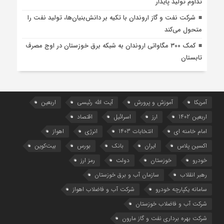
تداوم تولید پایدار
شرکت نفت و گاز اروندان با تکیه بر دانش‌بنیان‌ها، تولید نفت را
متحول می‌کند
کمک ۳۰۰ مگاواتی اروندان به شبکه برق خوزستان در اوج مصرف
تابستان
آمریکا
آموزش و پرورش
آیت الله رئیسی
اربعین
اربعین 1402
ارز
اسرائیل
اقتصاد
امام خامنه ای
انتخابات 1403
انرژی
اهواز
اکسین پلاس
ایران
بانک
بورس
بیت‌کوین
خودرو
خوزستان
دولت
رمز ارز
رهبر انقلاب
سازمان آب و برق خوزستان
سامانه یکپارچه خودرو
شرکت آب و فاضلاب اهواز
شرکت آب و فاضلاب خوزستان
شرکت بهره برداری نفت و گاز مارون