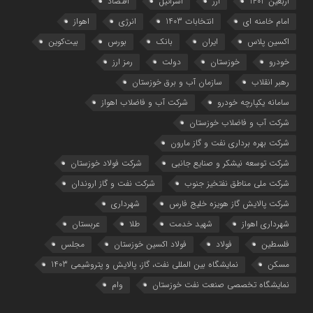
اربعین 1402
ارز
اسرائیل
اقتصاد
امام خامنه ای
انتخابات 1403
انرژی
اهواز
اکسین پلاس
ایران
بانک
بورس
بیت‌کوین
خودرو
خوزستان
دولت
رمز ارز
رهبر انقلاب
سازمان آب و برق خوزستان
سامانه یکپارچه خودرو
شرکت آب و فاضلاب اهواز
شرکت آب و فاضلاب خوزستان
شرکت بهره برداری نفت و گاز مارون
شرکت توسعه نیشکر و صنایع جانبی
شرکت فولاد خوزستان
شرکت ملی مناطق نفتخیز جنوب
شرکت نفت و گاز اروندان
شرکت پالایش گاز هویزه خلیج‌ فارس
شهرداری
شهرداری اهواز
شهید خدمت
طلا
عربستان
فلسطین
فولاد
فولاد اکسین خوزستان
مجلس
مسکن
نمایشگاه بین المللی نفت، گاز، پالایش و پتروشیمی 1403
نمایشگاه تخصصی صنعت نفت خوزستان
وام