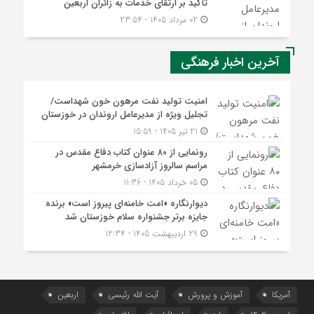
تأکید بر ارتقای خدمات به زائران اربعین
02 مرداد 1405 - 23:54
آخرین اخبار فرهنگی
امنیت تولید نفت مرهون خون شهداست/
تجلیل ویژه از مدیرعامل اروندان در خوزستان
21 تیر 1405 - 15:59
رونمایی از ۸۰ عنوان کتاب دفاع مقدس در
مراسم سالروز آزادسازی خرمشهر
05 خرداد 1405 - 11:36
دیوارنگاره «امت خامنه‌ای پیروز است» برنده
جایزه برتر جشنواره سلام خوزستان شد
29 اردیبهشت 1405 - 12:34
آمریکا
آموزش و پرورش
آیت الله رئیسی
اربعین