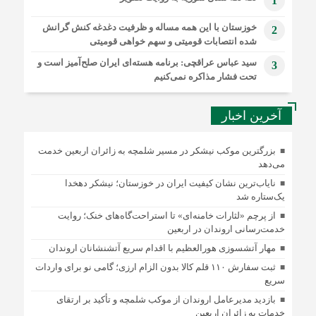
1
خوزستان با این همه مساله و ظرفیت دغدغه کنش گرانش
2
شده انتصابات قومیتی و سهم خواهی قومیتی
سید عباس عراقچی: برنامه هسته‌ای ایران صلح‌آمیز است و
3
تحت فشار مذاکره نمی‌کنیم
آخرین اخبار
بزرگترین موکب نیشکر در مسیر شلمچه به زائران اربعین خدمت
می‌دهد
نایاب‌ترین نشان کیفیت ایران در خوزستان؛ نیشکر دهخدا
یک‌ستاره شد
از پرچم «لثارات خامنه‌ای» تا استراحت‌گاه‌های خنک؛ روایت
خدمت‌رسانی اروندان در اربعین
مهار آتشسوزی هورالعظیم با اقدام سریع آتشنشانان اروندان
ثبت سفارش ۱۱۰ قلم کالا بدون الزام ارزی؛ گامی نو برای واردات
سریع
بازدید مدیرعامل اروندان از موکب شلمچه و تأکید بر ارتقای
خدمات به زائران اربعین