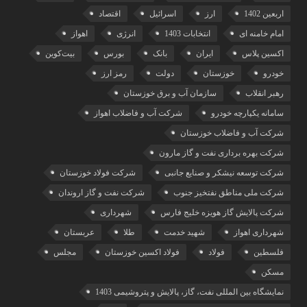
اربعین 1402
ارز
اسرائیل
اقتصاد
امام خامنه ای
انتخابات 1403
انرژی
اهواز
اکسین پلاس
ایران
بانک
بورس
بیت‌کوین
خودرو
خوزستان
دولت
رمز ارز
رهبر انقلاب
سازمان آب و برق خوزستان
سامانه یکپارچه خودرو
شرکت آب و فاضلاب اهواز
شرکت آب و فاضلاب خوزستان
شرکت بهره برداری نفت و گاز مارون
شرکت توسعه نیشکر و صنایع جانبی
شرکت فولاد خوزستان
شرکت ملی مناطق نفتخیز جنوب
شرکت نفت و گاز اروندان
شرکت پالایش گاز هویزه خلیج‌ فارس
شهرداری
شهرداری اهواز
شهید خدمت
طلا
عربستان
فلسطین
فولاد
فولاد اکسین خوزستان
مجلس
مسکن
نمایشگاه بین المللی نفت، گاز، پالایش و پتروشیمی 1403