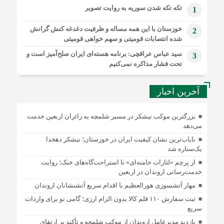
تکه تکه شدن سوریه به روایت تصویر
1
خوزستان با این همه مساله و ظرفیت دغدغه کنش گرانش
2
شده انتصابات قومیتی و سهم خواهی قومیتی
سید عباس عراقچی: برنامه هسته‌ای ایران صلح‌آمیز است و
3
تحت فشار مذاکره نمی‌کنیم
آخرین اخبار
بزرگترین موکب نیشکر در مسیر شلمچه به زائران اربعین خدمت
می‌دهد
نایاب‌ترین نشان کیفیت ایران در خوزستان؛ نیشکر دهخدا
یک‌ستاره شد
از پرچم «لثارات خامنه‌ای» تا استراحت‌گاه‌های خنک؛ روایت
خدمت‌رسانی اروندان در اربعین
مهار آتشسوزی هورالعظیم با اقدام سریع آتشنشانان اروندان
ثبت سفارش ۱۱۰ قلم کالا بدون الزام ارزی؛ گامی نو برای واردات
سریع
بازدید مدیرعامل اروندان از موکب شلمچه و تأکید بر ارتقای