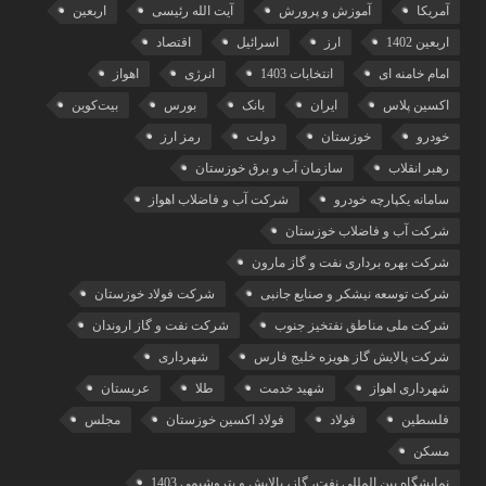
آمریکا
آموزش و پرورش
آیت الله رئیسی
اربعین
اربعین 1402
ارز
اسرائیل
اقتصاد
امام خامنه ای
انتخابات 1403
انرژی
اهواز
اکسین پلاس
ایران
بانک
بورس
بیت‌کوین
خودرو
خوزستان
دولت
رمز ارز
رهبر انقلاب
سازمان آب و برق خوزستان
سامانه یکپارچه خودرو
شرکت آب و فاضلاب اهواز
شرکت آب و فاضلاب خوزستان
شرکت بهره برداری نفت و گاز مارون
شرکت توسعه نیشکر و صنایع جانبی
شرکت فولاد خوزستان
شرکت ملی مناطق نفتخیز جنوب
شرکت نفت و گاز اروندان
شرکت پالایش گاز هویزه خلیج‌ فارس
شهرداری
شهرداری اهواز
شهید خدمت
طلا
عربستان
فلسطین
فولاد
فولاد اکسین خوزستان
مجلس
مسکن
نمایشگاه بین المللی نفت، گاز، پالایش و پتروشیمی 1403